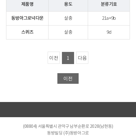
제품명
용도
분류기호
동방아그로넉다운
살충
21a+9b
스퀴즈
살충
9d
이전
1
다음
이전
(08804) 서울특별시 관악구 남부순환로 2028(남현동)
동방빌딩 (주)동방아그로