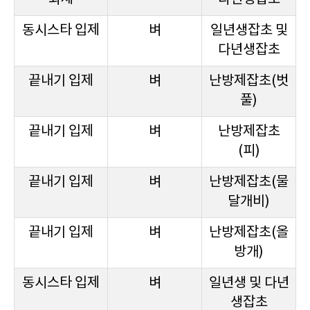
동시스타 입제
벼
일년생잡초 및
다년생잡초
끝내기 입제
벼
난방제잡초(벗
풀)
끝내기 입제
벼
난방제잡초
(피)
끝내기 입제
벼
난방제잡초(물
달개비)
끝내기 입제
벼
난방제잡초(올
방개)
동시스타 입제
벼
일년생 및 다년
생잡초