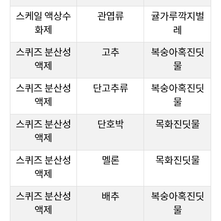
스케일 액상수
관엽류
귤가루깍지벌
화제
레
스퀴즈 분산성
고추
복숭아혹진딧
액제
물
스퀴즈 분산성
단고추류
복숭아혹진딧
액제
물
스퀴즈 분산성
단호박
목화진딧물
액제
스퀴즈 분산성
멜론
목화진딧물
액제
스퀴즈 분산성
배추
복숭아혹진딧
액제
물