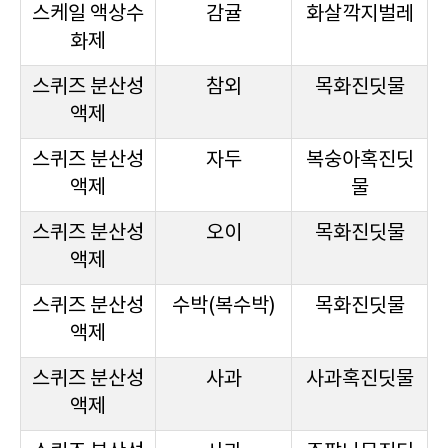
스케일 액상수
감귤
화살깍지벌레
화제
스퀴즈 분산성
참외
목화진딧물
액제
스퀴즈 분산성
자두
복숭아혹진딧
액제
물
스퀴즈 분산성
오이
목화진딧물
액제
스퀴즈 분산성
수박(복수박)
목화진딧물
액제
스퀴즈 분산성
사과
사과혹진딧물
액제