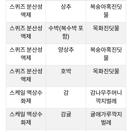
스퀴즈 분산성
상추
복숭아혹진딧
액제
물
스퀴즈 분산성
수박(복수박 포
목화진딧물
액제
함)
스퀴즈 분산성
양상추
복숭아혹진딧
액제
물
스퀴즈 분산성
호박
목화진딧물
액제
스케일 액상수
감
감나무주머니
화제
깍지벌레
스케일 액상수
감귤
귤애가루깍지
화제
벌레