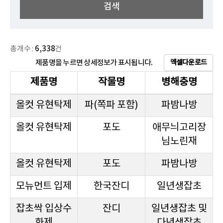
검색
총개수 :
6,338
건
엑셀다운로드
제품명을 누르면 상세정보가 표시됩니다.
제품명
작물명
병해충명
올컷 유현탁제
파(쪽파 포함)
파밤나방
올컷 유현탁제
포도
애무늬고리장
님노린재
올컷 유현탁제
포도
파밤나방
모뉴먼트 입제
한국잔디
일년생잡초
잡초싹 입상수
잔디
일년생잡초 및
화제
다년생잡초