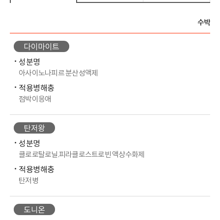
수박
다이마이트
성분명
아사이노나피르 분산성액제
적용병해충
점박이응애
탄저왕
성분명
클로로탈로닐.피라클로스트로빈 액상수화제
적용병해충
탄저병
도니온