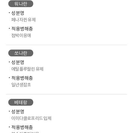
워나란
성분명
페나자퀸 유제
적용병해충
점박이응애
쏘나란
성분명
에탈플루랄린 유제
적용병해충
일년생잡초
베테랑
성분명
이미다클로프리드 입제
적용병해충