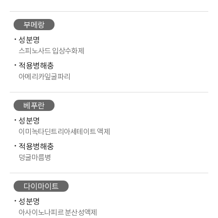
부메랑
성분명
스피노사드 입상수화제
적용병해충
아메리카잎굴파리
베푸란
성분명
이미녹타딘트리아세테이트 액제
적용병해충
덩굴마름병
다이마이트
성분명
아사이노나피르 분산성액제