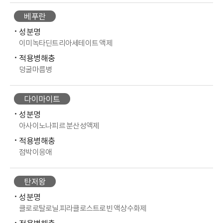
베푸란
성분명
이미녹타딘트리아세테이트 액제
적용병해충
덩굴마름병
다이마이트
성분명
아사이노나피르 분산성액제
적용병해충
점박이응애
탄저왕
성분명
클로로탈로닐.피라클로스트로빈 액상수화제