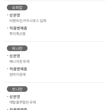
슈퍼캅
성분명
비펜트린.카두사포스 입제
적용병해충
뿌리혹선충
워나란
성분명
페나자퀸 유제
적용병해충
점박이응애
쏘나란
성분명
에탈플루랄린 유제