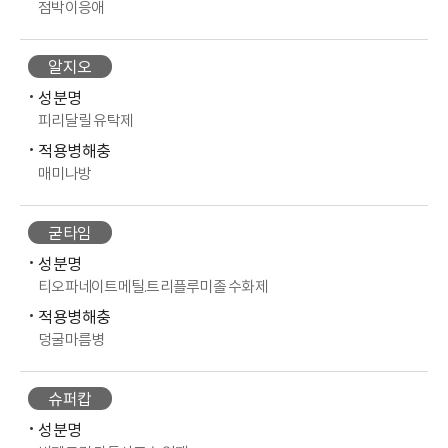
점박이응애
알지오
성분명
피리달릴 유탁제
적용병해충
매미나방
굳타임
성분명
티오파네이트메틸.트리플루미졸 수화제
적용병해충
덩굴마름병
슈퍼캅
성분명