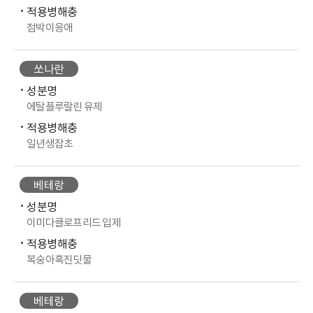
적용병해충
점박이응애
쏘나란
성분명
에탈플루랄린 유제
적용병해충
일년생잡초
베테랑
성분명
이미다클로프리드 입제
적용병해충
복숭아혹진딧물
베테랑