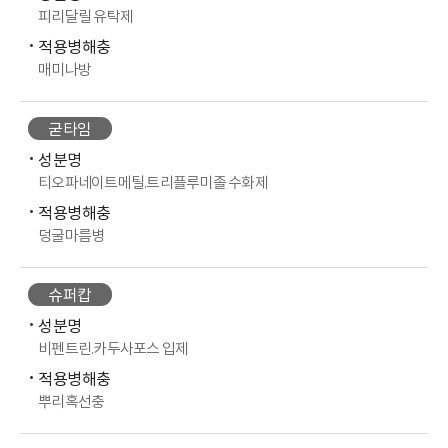
피리달릴 유탁제
적용병해충
매미나방
굳타임
성분명
티오파네이트메틸.트리플루미졸 수화제
적용병해충
덩굴마름병
슈퍼캅
성분명
비펜트린.카두사포스 입제
적용병해충
뿌리혹선충