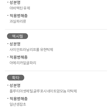
성분명
아바멕틴 유제
적용병해충
과실파리류
엑시렐
성분명
사이안트라닐리프롤 유현탁제
적용병해충
아메리카잎굴파리
확타
성분명
플루티아셋메틸.글루포시네이트암모늄 미탁제
적용병해충
일년생잡초