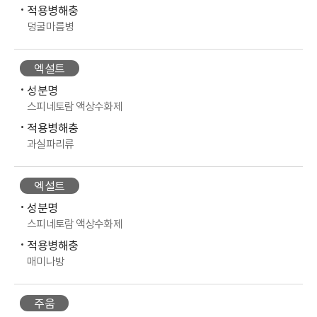
적용병해충
덩굴마름병
엑설트
성분명
스피네토람 액상수화제
적용병해충
과실파리류
엑설트
성분명
스피네토람 액상수화제
적용병해충
매미나방
주움