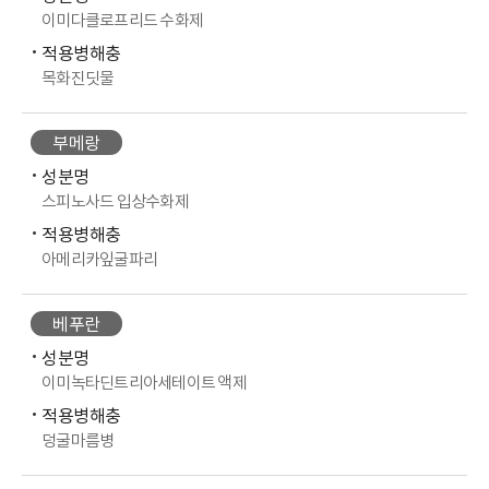
이미다클로프리드 수화제
적용병해충
목화진딧물
부메랑
성분명
스피노사드 입상수화제
적용병해충
아메리카잎굴파리
베푸란
성분명
이미녹타딘트리아세테이트 액제
적용병해충
덩굴마름병