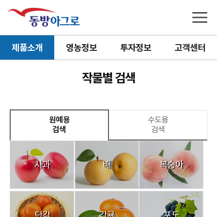
제품소개
영농정보
투자정보
고객센터
작물별 검색
원예용
수도용
검색
검색
사과
배
복숭아
단감
감귤
포도