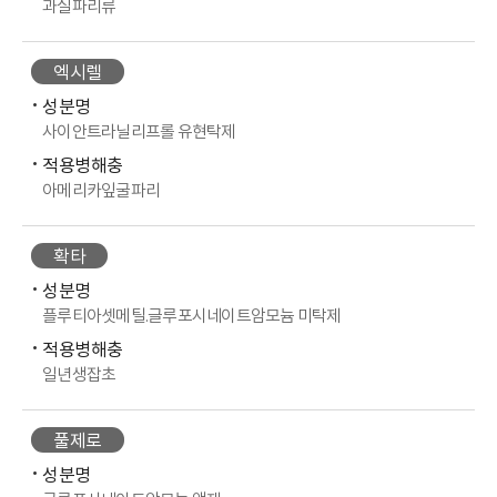
과실파리류
엑시렐
성분명
사이안트라닐리프롤 유현탁제
적용병해충
아메리카잎굴파리
확타
성분명
플루티아셋메틸.글루포시네이트암모늄 미탁제
적용병해충
일년생잡초
풀제로
성분명