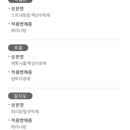
엑설트
성분명
스피네토람 액상수화제
적용병해충
매미나방
주움
성분명
에톡사졸 액상수화제
적용병해충
점박이응애
알지오
성분명
피리달릴 유탁제
적용병해충
매미나방