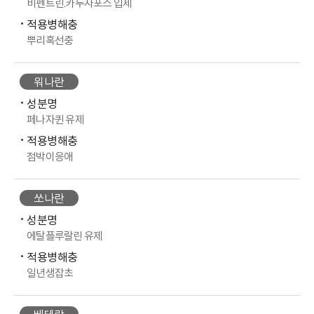
비펜트린.카두사포스 입제
적용병해충
뿌리혹선충
워나란
성분명
페나자퀸 유제
적용병해충
점박이응애
쏘나란
성분명
에탈플루랄린 유제
적용병해충
일년생잡초