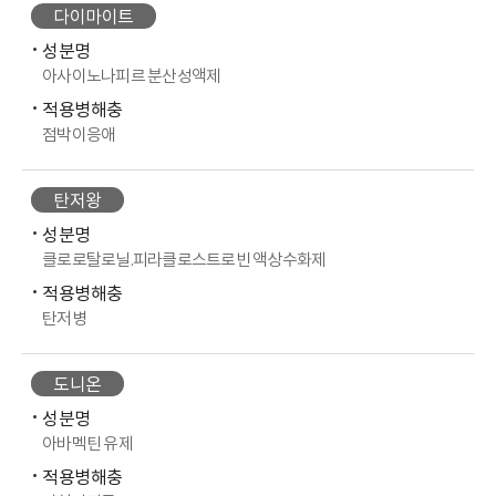
다이마이트
성분명
아사이노나피르 분산성액제
적용병해충
점박이응애
탄저왕
성분명
클로로탈로닐.피라클로스트로빈 액상수화제
적용병해충
탄저병
도니온
성분명
아바멕틴 유제
적용병해충