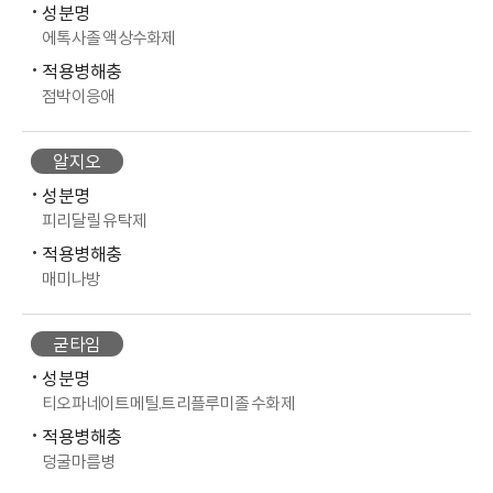
성분명
에톡사졸 액상수화제
적용병해충
점박이응애
알지오
성분명
피리달릴 유탁제
적용병해충
매미나방
굳타임
성분명
티오파네이트메틸.트리플루미졸 수화제
적용병해충
덩굴마름병