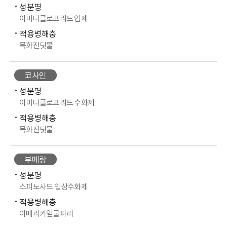
성분명
이미다클로프리드 입제
적용병해충
목화진딧물
코사인
성분명
이미다클로프리드 수화제
적용병해충
목화진딧물
부메랑
성분명
스피노사드 입상수화제
적용병해충
아메리카잎굴파리