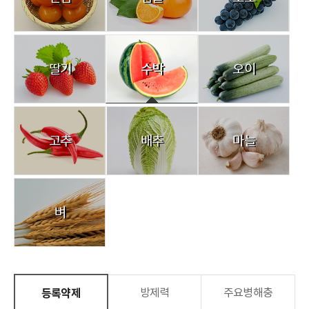
딸기
수박
오이
고추
배추
마늘
벼
등록약제
방제력
주요병해충