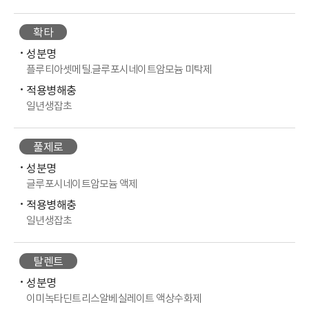
확타
성분명
플루티아셋메틸.글루포시네이트암모늄 미탁제
적용병해충
일년생잡초
풀제로
성분명
글루포시네이트암모늄 액제
적용병해충
일년생잡초
탈렌트
성분명
이미녹타딘트리스알베실레이트 액상수화제