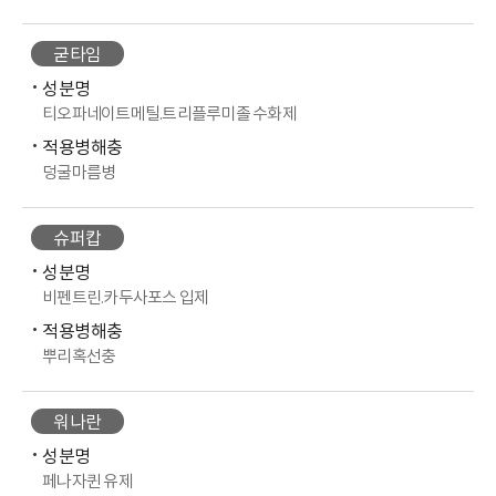
굳타임
성분명
티오파네이트메틸.트리플루미졸 수화제
적용병해충
덩굴마름병
슈퍼캅
성분명
비펜트린.카두사포스 입제
적용병해충
뿌리혹선충
워나란
성분명
페나자퀸 유제