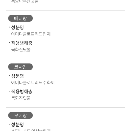
복숭아혹진딧물
베테랑
성분명
이미다클로프리드 입제
적용병해충
목화진딧물
코사인
성분명
이미다클로프리드 수화제
적용병해충
목화진딧물
부메랑
성분명