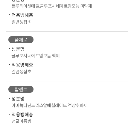
플루티아셋메틸.글루포시네이트암모늄 미탁제
적용병해충
일년생잡초
풀제로
성분명
글루포시네이트암모늄 액제
적용병해충
일년생잡초
탈렌트
성분명
이미녹타딘트리스알베실레이트 액상수화제
적용병해충
덩굴마름병