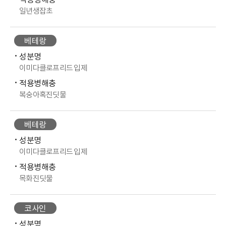
적용병해충
일년생잡초
베테랑
성분명
이미다클로프리드 입제
적용병해충
복숭아혹진딧물
베테랑
성분명
이미다클로프리드 입제
적용병해충
목화진딧물
코사인
성분명