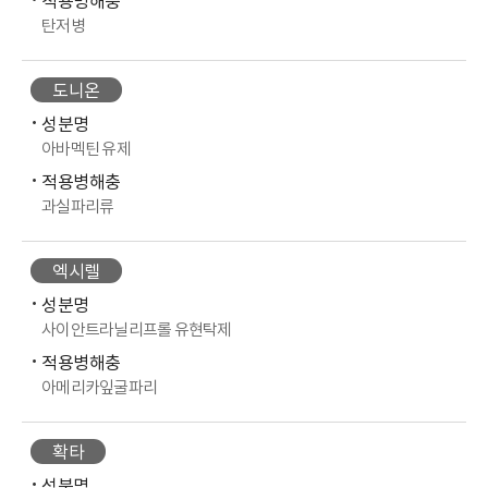
적용병해충
탄저병
도니온
성분명
아바멕틴 유제
적용병해충
과실파리류
엑시렐
성분명
사이안트라닐리프롤 유현탁제
적용병해충
아메리카잎굴파리
확타
성분명