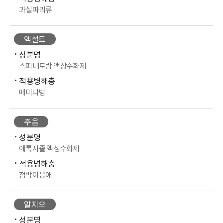
과실파리류
엑설트
성분명
스피네토람 액상수화제
적용병해충
매미나방
주움
성분명
에톡사졸 액상수화제
적용병해충
점박이응애
알지오
성분명