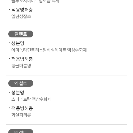
글루포시네이트암모늄 액제
적용병해충
일년생잡초
탈렌트
성분명
이미녹타딘트리스알베실레이트 액상수화제
적용병해충
덩굴마름병
엑설트
성분명
스피네토람 액상수화제
적용병해충
과실파리류