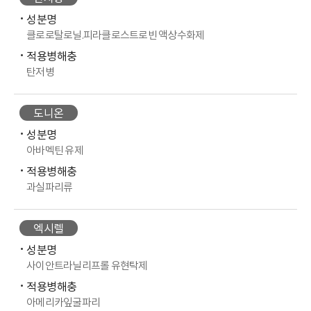
성분명
클로로탈로닐.피라클로스트로빈 액상수화제
적용병해충
탄저병
도니온
성분명
아바멕틴 유제
적용병해충
과실파리류
엑시렐
성분명
사이안트라닐리프롤 유현탁제
적용병해충
아메리카잎굴파리