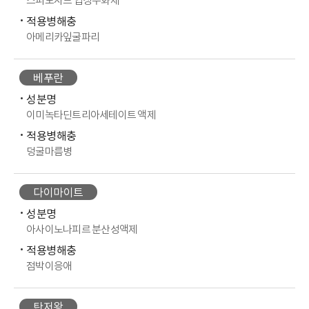
스피노사드 입상수화제
적용병해충
아메리카잎굴파리
베푸란
성분명
이미녹타딘트리아세테이트 액제
적용병해충
덩굴마름병
다이마이트
성분명
아사이노나피르 분산성액제
적용병해충
점박이응애
탄저왕