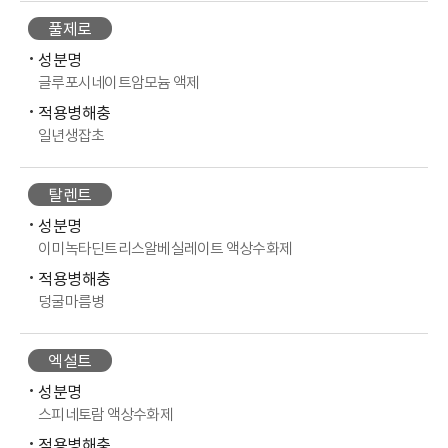
풀제로
성분명
글루포시네이트암모늄 액제
적용병해충
일년생잡초
탈렌트
성분명
이미녹타딘트리스알베실레이트 액상수화제
적용병해충
덩굴마름병
엑설트
성분명
스피네토람 액상수화제
적용병해충