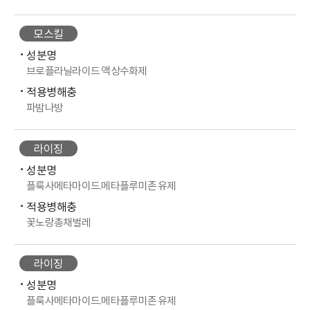
모스킬
성분명
브로플라닐라이드 액상수화제
적용병해충
파밤나방
라이징
성분명
플룩사메타마이드.메타플루미존 유제
적용병해충
꽃노랑총채벌레
라이징
성분명
플룩사메타마이드.메타플루미존 유제