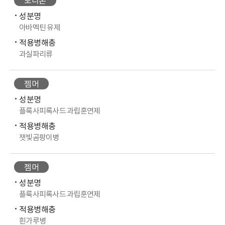
도니온
성분명
아바멕틴 유제
적용병해충
과실파리류
젬머
성분명
플룩사피록사드 과립훈연제
적용병해충
잿빛곰팡이병
젬머
성분명
플룩사피록사드 과립훈연제
적용병해충
흰가루병