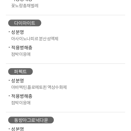
꽃노랑총채벌레
다이마이트
성분명
아사이노나피르 분산성액제
적용병해충
점박이응애
퍼펙트
성분명
아바멕틴.플로메토퀸 액상수화제
적용병해충
점박이응애
동방아그로넉다운
성분명