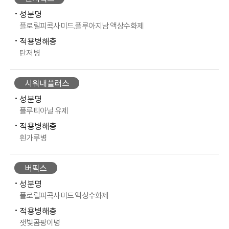
성분명
플로릴피콕사미드.플루아지남 액상수화제
적용병해충
탄저병
시워내플러스
성분명
플루티아닐 유제
적용병해충
흰가루병
버픽스
성분명
플로릴피콕사미드 액상수화제
적용병해충
잿빛곰팡이병