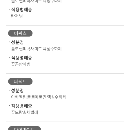
플로릴피콕사미드 액상수화제
적용병해충
탄저병
버픽스
성분명
플로릴피콕사미드 액상수화제
적용병해충
꽃곰팡이병
퍼펙트
성분명
아바멕틴.플로메토퀸 액상수화제
적용병해충
꽃노랑총채벌레