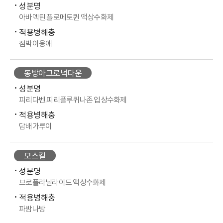
성분명
아바멕틴.플로메토퀸 액상수화제
적용병해충
점박이응애
동방아그로넉다운
성분명
피리다벤.피리플루퀴나존 입상수화제
적용병해충
담배가루이
모스킬
성분명
브로플라닐라이드 액상수화제
적용병해충
파밤나방