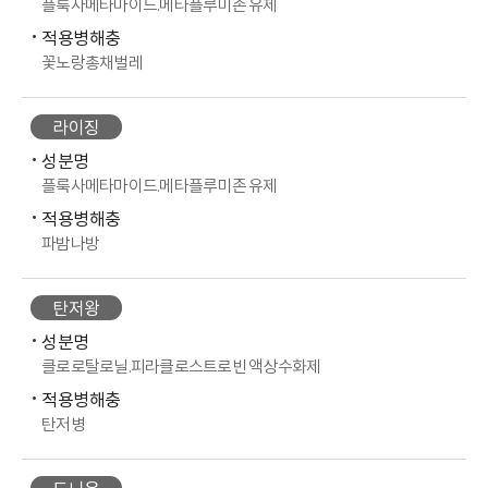
플룩사메타마이드.메타플루미존 유제
적용병해충
꽃노랑총채벌레
라이징
성분명
플룩사메타마이드.메타플루미존 유제
적용병해충
파밤나방
탄저왕
성분명
클로로탈로닐.피라클로스트로빈 액상수화제
적용병해충
탄저병