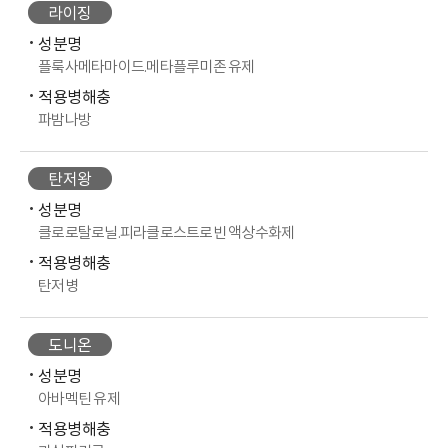
라이징
성분명
플룩사메타마이드.메타플루미존 유제
적용병해충
파밤나방
탄저왕
성분명
클로로탈로닐.피라클로스트로빈 액상수화제
적용병해충
탄저병
도니온
성분명
아바멕틴 유제
적용병해충