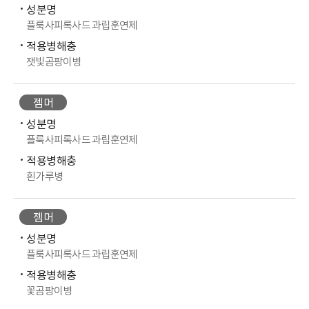
성분명
플룩사피록사드 과립훈연제
적용병해충
잿빛곰팡이병
젬머
성분명
플룩사피록사드 과립훈연제
적용병해충
흰가루병
젬머
성분명
플룩사피록사드 과립훈연제
적용병해충
꽃곰팡이병