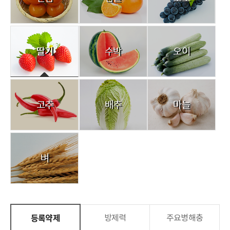
딸기
수박
오이
고추
배추
마늘
벼
등록약제
방제력
주요병해충