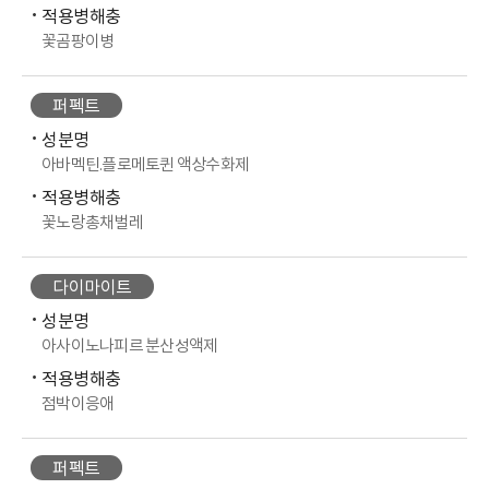
적용병해충
꽃곰팡이병
퍼펙트
성분명
아바멕틴.플로메토퀸 액상수화제
적용병해충
꽃노랑총채벌레
다이마이트
성분명
아사이노나피르 분산성액제
적용병해충
점박이응애
퍼펙트