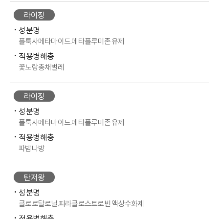
라이징
성분명
플룩사메타마이드.메타플루미존 유제
적용병해충
꽃노랑총채벌레
라이징
성분명
플룩사메타마이드.메타플루미존 유제
적용병해충
파밤나방
탄저왕
성분명
클로로탈로닐.피라클로스트로빈 액상수화제