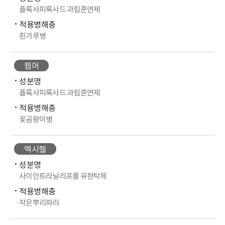
플룩사피록사드 과립훈연제
적용병해충
흰가루병
젬머
성분명
플룩사피록사드 과립훈연제
적용병해충
꽃곰팡이병
엑시렐
성분명
사이안트라닐리프롤 유현탁제
적용병해충
작은뿌리파리