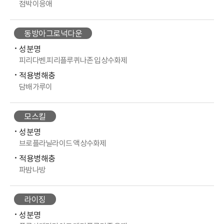
점박이응애
동방아그로넉다운
성분명
피리다벤.피리플루퀴나존 입상수화제
적용병해충
담배가루이
모스킬
성분명
브로플라닐라이드 액상수화제
적용병해충
파밤나방
라이징
성분명