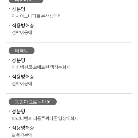
다이마이트
성분명
아사이노나피르 분산성액제
적용병해충
점박이응애
퍼펙트
성분명
아바멕틴.플로메토퀸 액상수화제
적용병해충
점박이응애
동방아그로넉다운
성분명
피리다벤.피리플루퀴나존 입상수화제
적용병해충
담배가루이