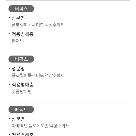
버픽스
성분명
플로릴피콕사미드 액상수화제
적용병해충
탄저병
버픽스
성분명
플로릴피콕사미드 액상수화제
적용병해충
꽃곰팡이병
퍼펙트
성분명
아바멕틴.플로메토퀸 액상수화제
적용병해충