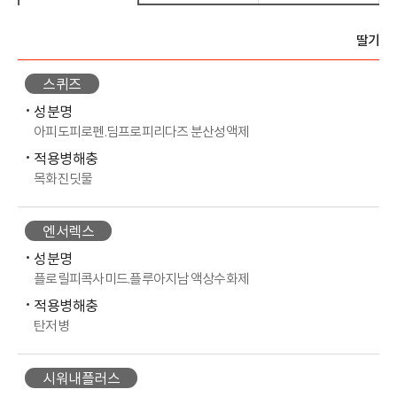
딸기
스퀴즈
성분명
아피도피로펜.딤프로피리다즈 분산성액제
적용병해충
목화진딧물
엔서렉스
성분명
플로릴피콕사미드.플루아지남 액상수화제
적용병해충
탄저병
시워내플러스