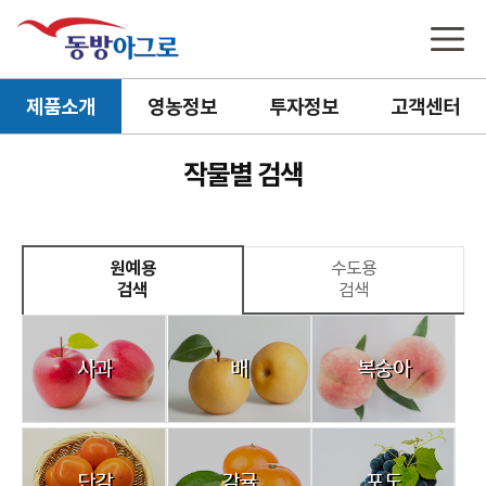
제품소개
영농정보
투자정보
고객센터
작물별 검색
원예용
수도용
검색
검색
사과
배
복숭아
단감
감귤
포도