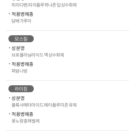
피리다벤.피리플루퀴나존 입상수화제
적용병해충
담배가루이
모스킬
성분명
브로플라닐라이드 액상수화제
적용병해충
파밤나방
라이징
성분명
플룩사메타마이드.메타플루미존 유제
적용병해충
꽃노랑총채벌레