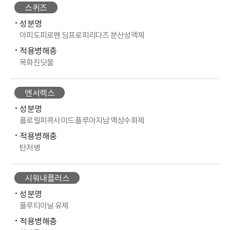
스퀴즈
성분명
아피도피로펜.딤프로피리다즈 분산성액제
적용병해충
목화진딧물
엔서렉스
성분명
플로릴피콕사미드.플루아지남 액상수화제
적용병해충
탄저병
시워내플러스
성분명
플루티아닐 유제
적용병해충