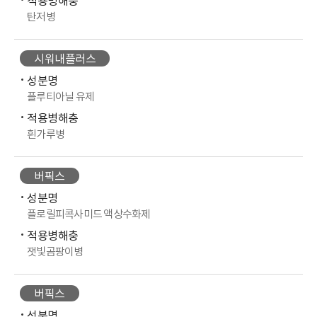
적용병해충
탄저병
시워내플러스
성분명
플루티아닐 유제
적용병해충
흰가루병
버픽스
성분명
플로릴피콕사미드 액상수화제
적용병해충
잿빛곰팡이병
버픽스
성분명