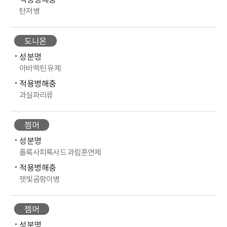
적용병해충
탄저병
도니온
성분명
아바멕틴 유제
적용병해충
과실파리류
젬머
성분명
플룩사피록사드 과립훈연제
적용병해충
잿빛곰팡이병
젬머
성분명