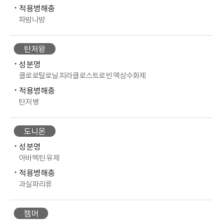
적용병해충
파밤나방
탄저왕
성분명
클로로탈로닐.피라클로스트로빈 액상수화제
적용병해충
탄저병
도니온
성분명
아바멕틴 유제
적용병해충
과실파리류
젬머