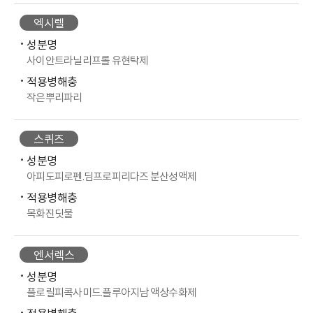
엑시렐
성분명
사이안트라닐리프롤 유현탁제
적용병해충
작은뿌리파리
스퀴즈
성분명
아피도피로펜.딤프로피리다즈 분산성액제
적용병해충
목화진딧물
엔서렉스
성분명
플로릴피콕사미드.플루아지남 액상수화제