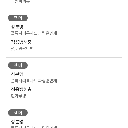
과실파리류
젬머
성분명
플룩사피록사드 과립훈연제
적용병해충
잿빛곰팡이병
젬머
성분명
플룩사피록사드 과립훈연제
적용병해충
흰가루병
젬머
성분명