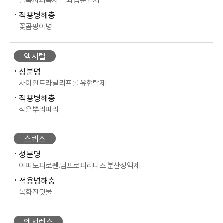
플룩사피록사드 과립훈연제
적용병해충
꽃곰팡이병
엑시렐
성분명
사이안트라닐리프롤 유현탁제
적용병해충
작은뿌리파리
스퀴즈
성분명
아피도피로펜.딤프로피리다즈 분산성액제
적용병해충
목화진딧물
엔서렉스