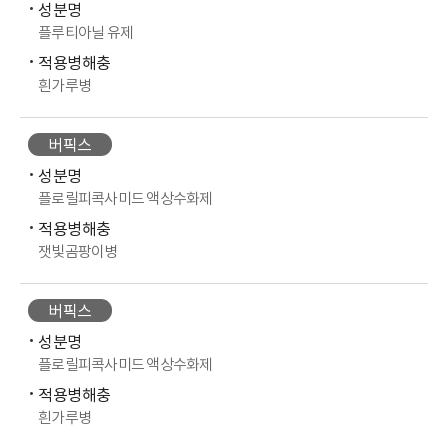
성분명
플루티아닐 유제
적용병해충
흰가루병
버픽스
성분명
플로릴피콕사미드 액상수화제
적용병해충
잿빛곰팡이병
버픽스
성분명
플로릴피콕사미드 액상수화제
적용병해충
흰가루병