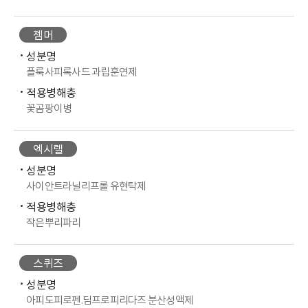
젬머
성분명
플룩사피록사드 과립훈연제
적용병해충
꽃곰팡이병
엑시렐
성분명
사이안트라닐리프롤 유현탁제
적용병해충
작은뿌리파리
스퀴즈
성분명
아피도피로펜.딤프로피리다즈 분산성액제