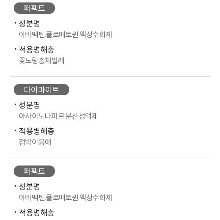
퍼펙트
성분명
아바멕틴.플로메토퀸 액상수화제
적용병해충
꽃노랑총채벌레
다이마이트
성분명
아사이노나피르 분산성액제
적용병해충
점박이응애
퍼펙트
성분명
아바멕틴.플로메토퀸 액상수화제
적용병해충