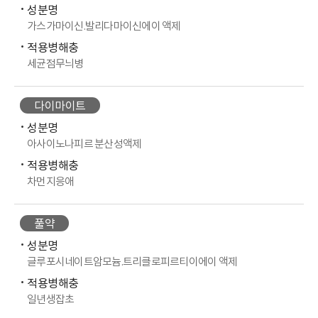
성분명
가스가마이신.발리다마이신에이 액제
적용병해충
세균점무늬병
다이마이트
성분명
아사이노나피르 분산성액제
적용병해충
차먼지응애
풀약
성분명
글루포시네이트암모늄.트리클로피르티이에이 액제
적용병해충
일년생잡초