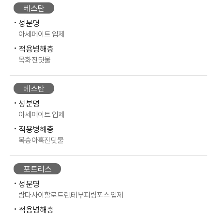
베스탄
성분명
아세페이트 입제
적용병해충
목화진딧물
베스탄
성분명
아세페이트 입제
적용병해충
복숭아혹진딧물
포트리스
성분명
람다사이할로트린.테부피림포스 입제
적용병해충