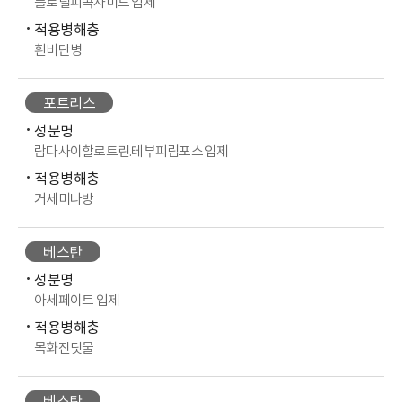
플로릴피콕사미드 입제
적용병해충
흰비단병
포트리스
성분명
람다사이할로트린.테부피림포스 입제
적용병해충
거세미나방
베스탄
성분명
아세페이트 입제
적용병해충
목화진딧물