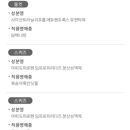
올컷
성분명
사이안트라닐리프롤.에토펜프록스 유현탁제
적용병해충
담배나방
스퀴즈
성분명
아피도피로펜.딤프로피리다즈 분산성액제
적용병해충
복숭아혹진딧물
스퀴즈
성분명
아피도피로펜.딤프로피리다즈 분산성액제
적용병해충