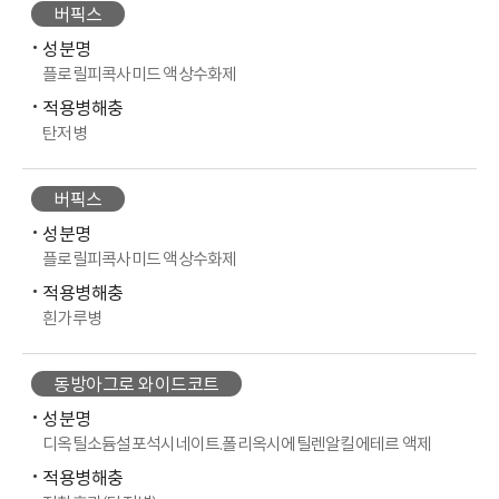
버픽스
성분명
플로릴피콕사미드 액상수화제
적용병해충
탄저병
버픽스
성분명
플로릴피콕사미드 액상수화제
적용병해충
흰가루병
동방아그로 와이드코트
성분명
디옥틸소듐설포석시네이트.폴리옥시에틸렌알킬에테르 액제
적용병해충