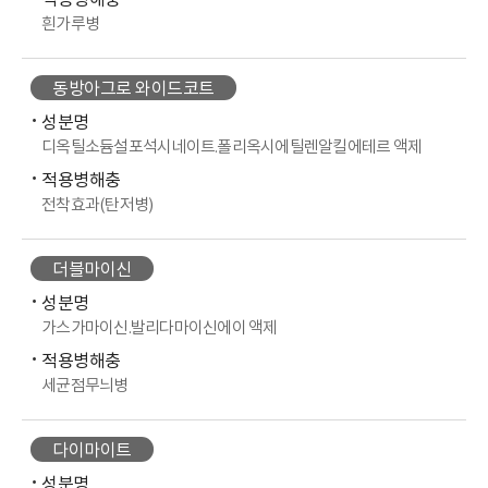
적용병해충
흰가루병
동방아그로 와이드코트
성분명
디옥틸소듐설포석시네이트.폴리옥시에틸렌알킬에테르 액제
적용병해충
전착효과(탄저병)
더블마이신
성분명
가스가마이신.발리다마이신에이 액제
적용병해충
세균점무늬병
다이마이트
성분명