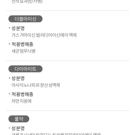
전착효과(탄저병)
더블마이신
성분명
가스가마이신.발리다마이신에이 액제
적용병해충
세균점무늬병
다이마이트
성분명
아사이노나피르 분산성액제
적용병해충
차먼지응애
풀약
성분명