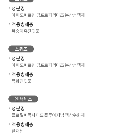
성분명
아피도피로펜.딤프로피리다즈 분산성액제
적용병해충
복숭아혹진딧물
스퀴즈
성분명
아피도피로펜.딤프로피리다즈 분산성액제
적용병해충
목화진딧물
엔서렉스
성분명
플로릴피콕사미드.플루아지남 액상수화제
적용병해충
탄저병