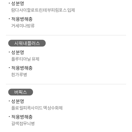
성분명
람다사이할로트린.테부피림포스 입제
적용병해충
거세미나방류
시워내플러스
성분명
플루티아닐 유제
적용병해충
흰가루병
버픽스
성분명
플로릴피콕사미드 액상수화제
적용병해충
갈색점무늬병