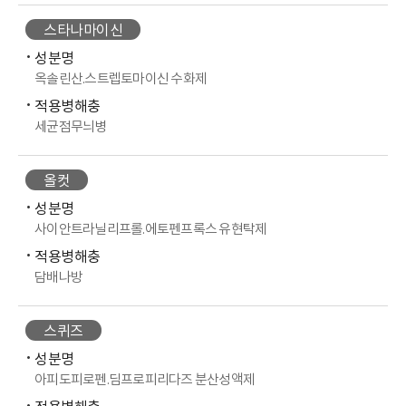
스타나마이신
성분명
옥솔린산.스트렙토마이신 수화제
적용병해충
세균점무늬병
올컷
성분명
사이안트라닐리프롤.에토펜프록스 유현탁제
적용병해충
담배나방
스퀴즈
성분명
아피도피로펜.딤프로피리다즈 분산성액제