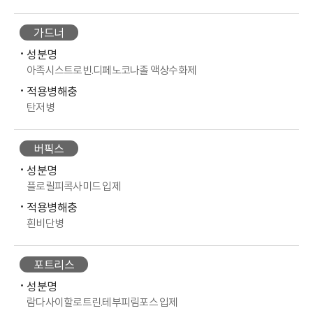
가드너
성분명
아족시스트로빈.디페노코나졸 액상수화제
적용병해충
탄저병
버픽스
성분명
플로릴피콕사미드 입제
적용병해충
흰비단병
포트리스
성분명
람다사이할로트린.테부피림포스 입제