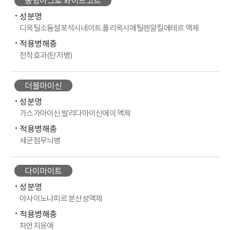
동방아그로 와이드코트
성분명
디옥틸소듐설포석시네이트.폴리옥시에틸렌알킬에테르 액제
적용병해충
전착효과(탄저병)
더블마이신
성분명
가스가마이신.발리다마이신에이 액제
적용병해충
세균점무늬병
다이마이트
성분명
아사이노나피르 분산성액제
적용병해충
차먼지응애