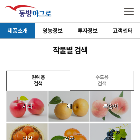
제품소개
영농정보
투자정보
고객센터
작물별 검색
원예용
수도용
검색
검색
사과
배
복숭아
단감
감귤
포도