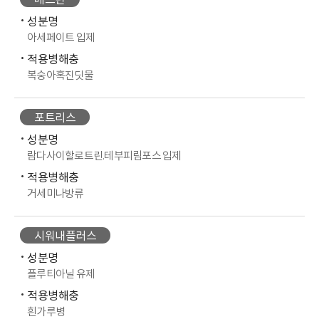
베스탄
성분명
아세페이트 입제
적용병해충
복숭아혹진딧물
포트리스
성분명
람다사이할로트린.테부피림포스 입제
적용병해충
거세미나방류
시워내플러스
성분명
플루티아닐 유제
적용병해충
흰가루병