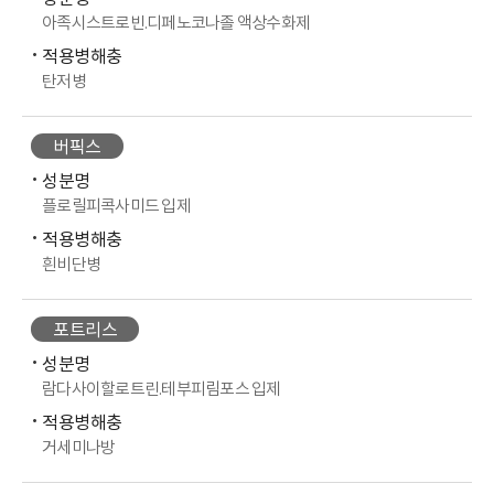
아족시스트로빈.디페노코나졸 액상수화제
적용병해충
탄저병
버픽스
성분명
플로릴피콕사미드 입제
적용병해충
흰비단병
포트리스
성분명
람다사이할로트린.테부피림포스 입제
적용병해충
거세미나방