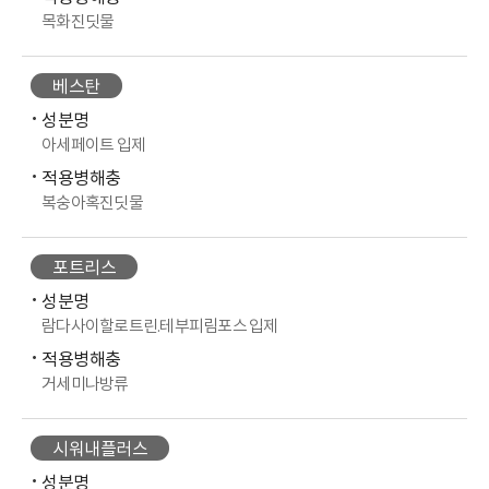
목화진딧물
베스탄
성분명
아세페이트 입제
적용병해충
복숭아혹진딧물
포트리스
성분명
람다사이할로트린.테부피림포스 입제
적용병해충
거세미나방류
시워내플러스
성분명