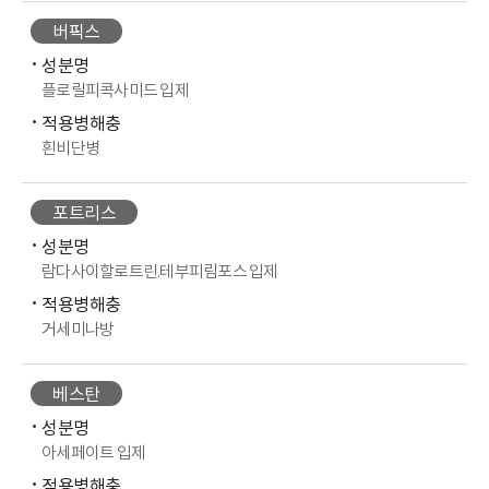
버픽스
성분명
플로릴피콕사미드 입제
적용병해충
흰비단병
포트리스
성분명
람다사이할로트린.테부피림포스 입제
적용병해충
거세미나방
베스탄
성분명
아세페이트 입제
적용병해충