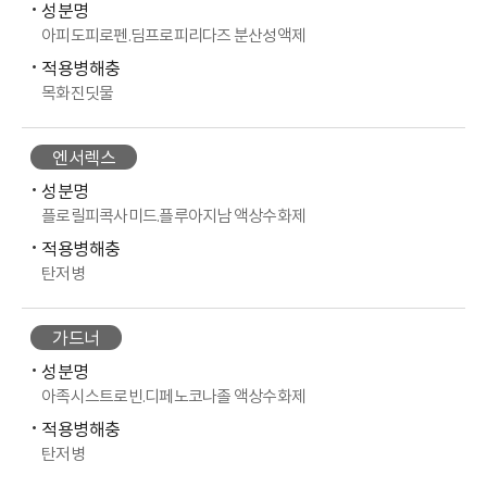
성분명
아피도피로펜.딤프로피리다즈 분산성액제
적용병해충
목화진딧물
엔서렉스
성분명
플로릴피콕사미드.플루아지남 액상수화제
적용병해충
탄저병
가드너
성분명
아족시스트로빈.디페노코나졸 액상수화제
적용병해충
탄저병