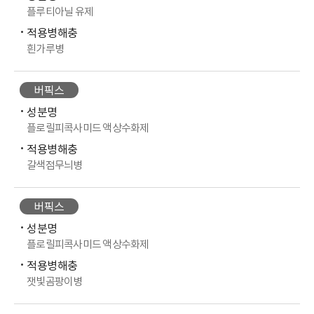
플루티아닐 유제
적용병해충
흰가루병
버픽스
성분명
플로릴피콕사미드 액상수화제
적용병해충
갈색점무늬병
버픽스
성분명
플로릴피콕사미드 액상수화제
적용병해충
잿빛곰팡이병