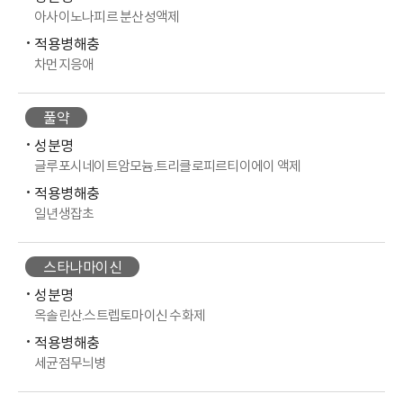
아사이노나피르 분산성액제
적용병해충
차먼지응애
풀약
성분명
글루포시네이트암모늄.트리클로피르티이에이 액제
적용병해충
일년생잡초
스타나마이신
성분명
옥솔린산.스트렙토마이신 수화제
적용병해충
세균점무늬병