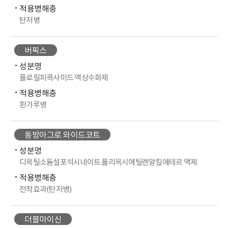
적용병해충
탄저병
버픽스
성분명
플로릴피콕사미드 액상수화제
적용병해충
흰가루병
동방아그로 와이드코트
성분명
디옥틸소듐설포석시네이트.폴리옥시에틸렌알킬에테르 액제
적용병해충
전착효과(탄저병)
더블마이신