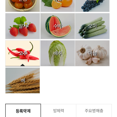
딸기
수박
오이
고추
배추
마늘
벼
등록약제
방제력
주요병해충