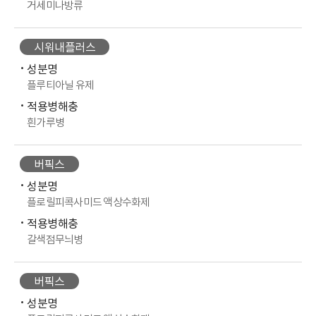
거세미나방류
시워내플러스
성분명
플루티아닐 유제
적용병해충
흰가루병
버픽스
성분명
플로릴피콕사미드 액상수화제
적용병해충
갈색점무늬병
버픽스
성분명