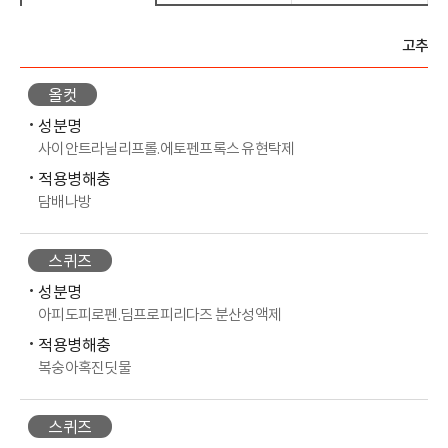
고추
올컷
성분명
사이안트라닐리프롤.에토펜프록스 유현탁제
적용병해충
담배나방
스퀴즈
성분명
아피도피로펜.딤프로피리다즈 분산성액제
적용병해충
복숭아혹진딧물
스퀴즈