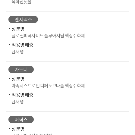
목화진딧물
엔서렉스
성분명
플로릴피콕사미드.플루아지남 액상수화제
적용병해충
탄저병
가드너
성분명
아족시스트로빈.디페노코나졸 액상수화제
적용병해충
탄저병
버픽스
성분명