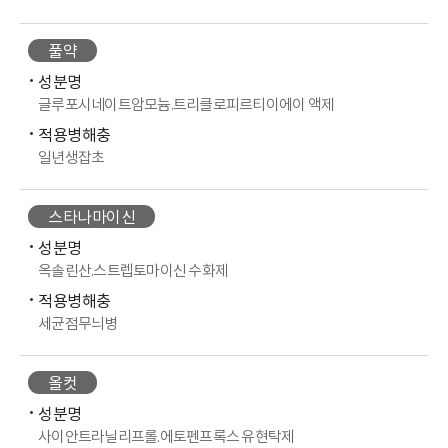
풀약
성분명
글루포시네이트암모늄.트리클로피르티이에이 액제
적용병해충
일년생잡초
스타나마이신
성분명
옥솔린산.스트렙토마이신 수화제
적용병해충
세균점무늬병
올컷
성분명
사이안트라닐리프롤.에토펜프록스 유현탁제