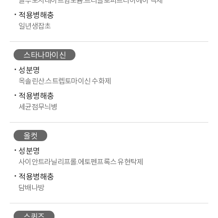
글루포시네이트암모늄.트리클로피르티이에이 액제
적용병해충
일년생잡초
스타나마이신
성분명
옥솔린산.스트렙토마이신 수화제
적용병해충
세균점무늬병
올컷
성분명
사이안트라닐리프롤.에토펜프록스 유현탁제
적용병해충
담배나방
스퀴즈