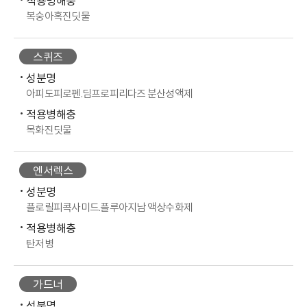
적용병해충
복숭아혹진딧물
스퀴즈
성분명
아피도피로펜.딤프로피리다즈 분산성액제
적용병해충
목화진딧물
엔서렉스
성분명
플로릴피콕사미드.플루아지남 액상수화제
적용병해충
탄저병
가드너
성분명